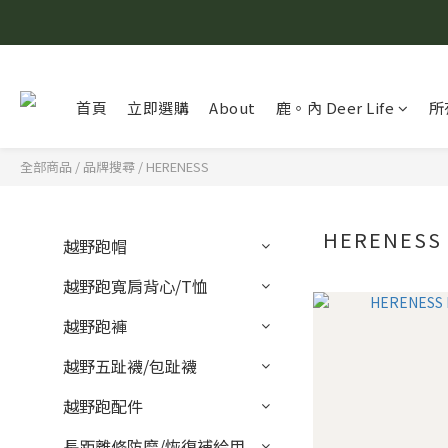
首頁
立即選購
About
鹿。內 Deer Life
所
全部商品
/
品牌搜尋
/
HERENESS
HERENESS
越野跑帽
越野跑寬肩背心/T恤
越野跑褲
越野五趾襪/包趾襪
越野跑配件
長距離修防磨/恢復補給用