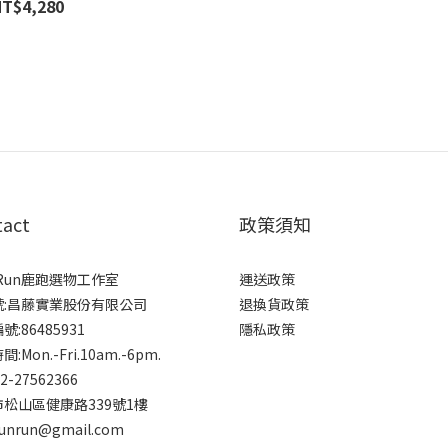
NT$4,280
tact
政策須知
rRun鹿跑選物工作室
運送政策
號:昌藤實業股份有限公司
退換貨政策
:86485931
隱私政策
:Mon.-Fri.10am.-6pm.
-2-27562366
松山區健康路339號1樓
runrun@gmail.com