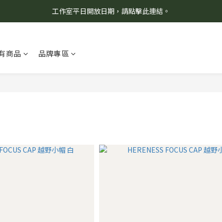
工作室平日開放日期，請點擊此連結。
8/7 當天暫停開放工作室。請見諒！
柯氏野生活推薦商品預購連結，請點此進入！
有商品
品牌專區
8/7 當天暫停開放工作室。請見諒！