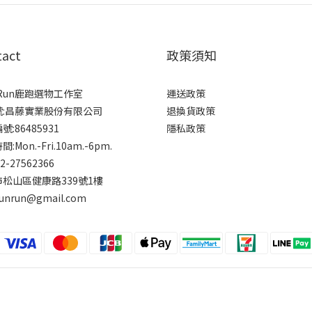
tact
政策須知
rRun鹿跑選物工作室
運送政策
號:昌藤實業股份有限公司
退換貨政策
:86485931
隱私政策
:Mon.-Fri.10am.-6pm.
-2-27562366
松山區健康路339號1樓
runrun@gmail.com