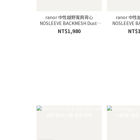
ranor 中性越野寬肩背心
ranor 中
NOSLEEVE BACKMESH Dusty
NOSLEEVE BAC
Pink/霧粉
Blue
NT$1,980
NT$1