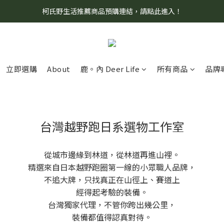
柯氏野生活推薦商品預購連結，請點此進入！
8/7 當天暫停開放工作室。請見諒！
8/7 當天暫停開放工作室。請見諒！
立即選購
About
鹿。內 Deer Life
所有商品
品牌
台灣越野跑日系選物工作室
從城市邊緣到林道，從林道再進山裡。
精選來自日本越野跑圈第一線的小眾職人品牌，
不追大牌，只找真正在山徑上、賽道上
經得起考驗的裝備。
台灣獨家代理，不管你跨出幾公里，
裝備都值得認真對待。