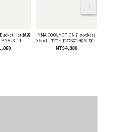
 Bucket Hat 越野
MMA COOLMOTION 7-pockets
MMA COOLMOT
漁夫帽 卡其 MMA23-11
Shorts 中性七口袋健行短褲 靛藍
Shorts 中性
色 MMA23-34
MMA
1,880
NT$4,880
NT$