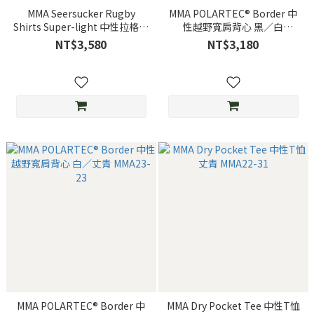
MMA Seersucker Rugby
MMA POLARTEC® Border 中
Shirts Super-light 中性拉格短
性越野寬肩背心 黑／白
袖上衣 黑 MMA23-33
MMA23-23
NT$3,580
NT$3,180
MMA POLARTEC® Border 中
MMA Dry Pocket Tee 中性T恤