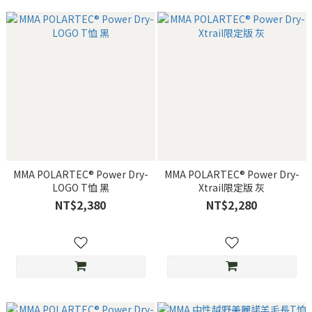
MMA POLARTEC® Power Dry-
MMA POLARTEC® Power Dry-
LOGO T恤 黑
Xtrail限定版 灰
NT$2,380
NT$2,280