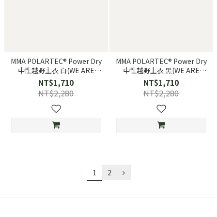
MMA POLARTEC® Power Dry
MMA POLARTEC® Power Dry
中性越野上衣 白(WE ARE
中性越野上衣 黑(WE ARE
ONE)
ONE)
NT$1,710
NT$1,710
NT$2,280
NT$2,280
1
2