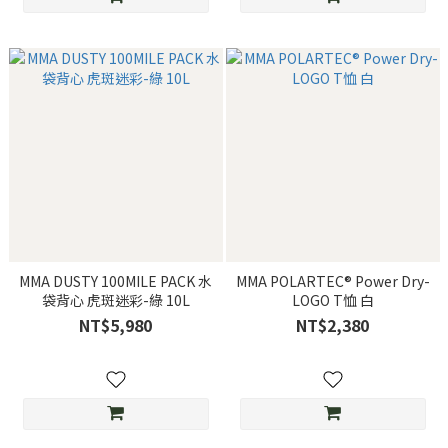
MMA DUSTY 100MILE PACK 水
MMA POLARTEC® Power Dry-
袋背心 虎斑迷彩-綠 10L
LOGO T恤 白
NT$5,980
NT$2,380