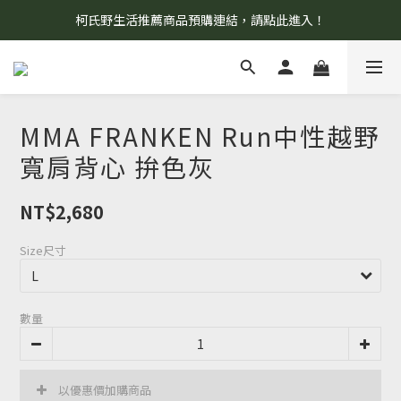
柯氏野生活推薦商品預購連結，請點此進入！
8/7 當天暫停開放工作室。請見諒！
8/7 當天暫停開放工作室。請見諒！
MMA FRANKEN Run中性越野
寬肩背心 拚色灰
NT$2,680
Size尺寸
數量
以優惠價加購商品