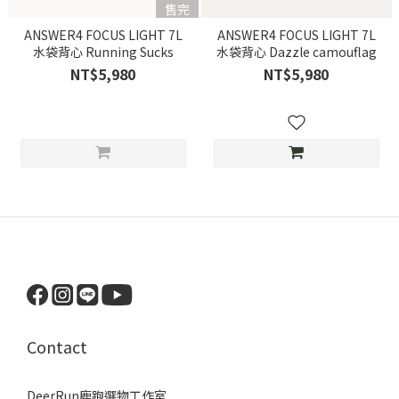
售完
ANSWER4 FOCUS LIGHT 7L
ANSWER4 FOCUS LIGHT 7L
水袋背心 Running Sucks
水袋背心 Dazzle camouflag
NT$5,980
NT$5,980
Contact
DeerRun鹿跑選物工作室