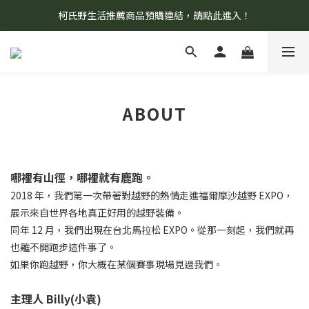
柯氏野生活推薦商品預購連結，請點此進入！
8/7 當天暫停開放工作室。請見諒！
8/7 當天暫停開放工作室。請見諒！
ABOUT
哪裡有山徑，哪裡就有鹿跑。
2018 年，我們第一次帶著對越野的熱情走進福爾摩沙越野 EXPO，
展示來自世界各地真正好用的越野裝備。
同年 12 月，我們出現在台北馬拉松 EXPO。從那一刻起，我們就再
也離不開跑步這件事了。
如果你跑越野，你大概在某個賽事現場見過我們。
主理人 Billy(小袁)