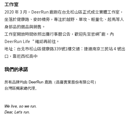
工作室
2020 年 3 月，DeerRun 鹿跑在台北松山區正式成立實體工作室，
坐落於健康路、麥帥橋旁，專注於越野、單攻、輕量化、超馬等人
身部品的選品與銷售。
工作室開放時間依照出攤行事曆公告，歡迎先至官網"鹿。內
DeerRun Life“ 確認再前往。
地址：台北市松山區健康路339號1樓交通：捷運南京三民站 4 號出
口，靠近西松高中
我們的承諾
所有品牌均由 DeerRun 鹿跑（昌藤實業股份有限公司）
台灣區獨家總代理。
We live, so we run.
Dear, Let's run.