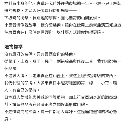
本科系出身的他，專職研究戶外運動市場逾十年。小袁不只了解裝
備的規格，更深入研究每個使用場景——
下坡時的衝擊、長距離的摩擦、變化無常的山間氣候。
小袁習慣像說故事一樣介紹裝備，讓你在使用之前就能清楚知道這
件東西會在什麼時刻保護你、以什麼方式讓你跑得更遠。
選物標準
沒有最好的裝備，只有最適合你的裝備。
從帽子、上衣、褲子、襪子，到補給品與修復工具，我們精選每一
個品項。
不追求大牌，只追求真正在山徑上、賽道上經得起考驗的東西。
我們代理的品牌，大多來自日本越野跑圈的第一線——小眾、職
人、有自己的堅持。
日本職人對機能與美感的同等重視，加上符合亞洲身形的版型設
計，讓這些品牌在台灣跑者之間逐漸形成口碑。
不走快時尚的節奏，每一件都耐人尋味。這是鹿跑選物的核心態
度。