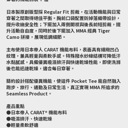
日本製原創版型採 Regular Fit 剪裁，在活動機能與日常
穿著之間取得絕佳平衡。胸前口袋配置防掉落織帶設計，
提升收納安全性；下擺加入兩側開衩與後長前短剪裁，提
升活動自由度，同時於後下擺加入 MMA 經典 Tiger
Camo 拼接，展現低調細節。
主布使用日本帝人 CARAT 機能布料，表面具有細緻凹凸
紋理，兼具輕量與柔軟手感。特殊撥水紗線結構可降低汗
水黏膩感，具備優異吸濕排汗與快速乾燥性能，即使洗滌
後也能迅速乾燥，適合每日穿著。
簡約設計搭配優異機能，使這件 Pocket Tee 能自然融入
跑步、旅行、通勤及日常生活，真正實現 MMA 所追求的
Seamless Product。
產品重點
●日本帝人 CARAT® 機能布料
●吸濕排汗、快速乾燥
●輕量柔軟舒適