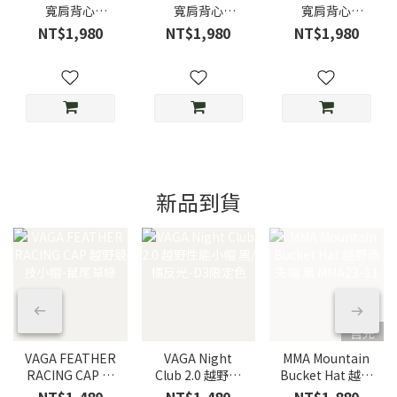
寬肩背心
寬肩背心
寬肩背心
NOSLEEVE
NOSLEEVE
NOSLEEVE
NT$1,980
NT$1,980
NT$1,980
BACKMESH
BACKMESH Sky
BACKMESH
Dusty Pink/霧粉
Blue/天空藍
MOKU/灰
新品到貨
售完
VAGA FEATHER
VAGA Night
MMA Mountain
RACING CAP 越
Club 2.0 越野性
Bucket Hat 越野
野競技小帽-鼠尾
能小帽 黑/橘反
漁夫帽 黑