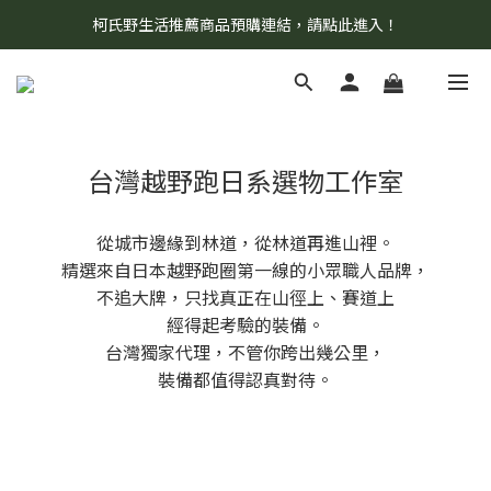
柯氏野生活推薦商品預購連結，請點此進入！
8/7 當天暫停開放工作室。請見諒！
8/7 當天暫停開放工作室。請見諒！
台灣越野跑日系選物工作室
從城市邊緣到林道，從林道再進山裡。
精選來自日本越野跑圈第一線的小眾職人品牌，
不追大牌，只找真正在山徑上、賽道上
經得起考驗的裝備。
台灣獨家代理，不管你跨出幾公里，
裝備都值得認真對待。