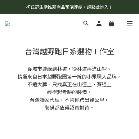
柯氏野生活推薦商品預購連結，請點此進入！
8/7 當天暫停開放工作室。請見諒！
8/7 當天暫停開放工作室。請見諒！
台灣越野跑日系選物工作室
從城市邊緣到林道，從林道再進山裡。
精選來自日本越野跑圈第一線的小眾職人品牌，
不追大牌，只找真正在山徑上、賽道上
經得起考驗的裝備。
台灣獨家代理，不管你跨出幾公里，
裝備都值得認真對待。