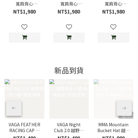
寬肩背心
寬肩背心
寬肩背心
NOSLEEVE
NOSLEEVE
NOSLEEVE
NT$1,980
NT$1,980
NT$1,980
BACKMESH
BACKMESH Sky
BACKMESH
Dusty Pink/霧粉
Blue/天空藍
MOKU/灰
新品到貨
售完
VAGA FEATHER
VAGA Night
MMA Mountain
RACING CAP 越
Club 2.0 越野性
Bucket Hat 越野
野競技小帽-鼠尾
能小帽 黑/橘反
漁夫帽 黑