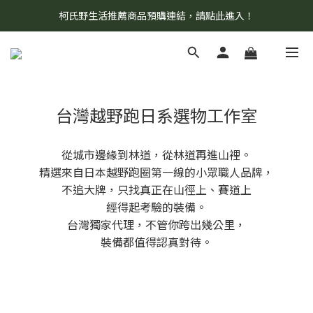
柯氏野生活推薦商品預購連結，請點此進入！
8/7 當天暫停開放工作室。請見諒！
8/7 當天暫停開放工作室。請見諒！
台灣越野跑日系選物工作室
從城市邊緣到林道，從林道再進山裡。
精選來自日本越野跑圈第一線的小眾職人品牌，
不追大牌，只找真正在山徑上、賽道上
經得起考驗的裝備。
台灣獨家代理，不管你跨出幾公里，
裝備都值得認真對待。