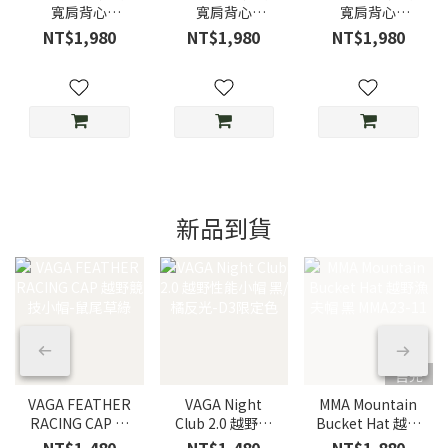
寬肩背心
寬肩背心
寬肩背心
NOSLEEVE
NOSLEEVE
NOSLEEVE
NT$1,980
NT$1,980
NT$1,980
BACKMESH
BACKMESH Sky
BACKMESH
Dusty Pink/霧粉
Blue/天空藍
MOKU/灰
新品到貨
售完
VAGA FEATHER
VAGA Night
MMA Mountain
RACING CAP 越
Club 2.0 越野性
Bucket Hat 越野
野競技小帽-鼠尾
能小帽 黑/橘反
漁夫帽 黑