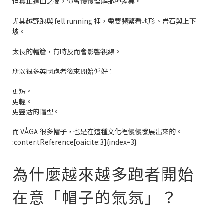
但真正進山之後，你會慢慢理解那種差異。
尤其越野跑與 fell running 裡，需要頻繁看地形、岩石與上下
坡。
太長的帽簷，有時反而會影響視線。
所以很多英國跑者後來開始偏好：
更短。
更輕。
更靈活的帽型。
而 VÅGA 很多帽子，也是在這種文化裡慢慢發展出來的。
:contentReference[oaicite:3]{index=3}
為什麼越來越多跑者開始
在意「帽子的氣氛」？