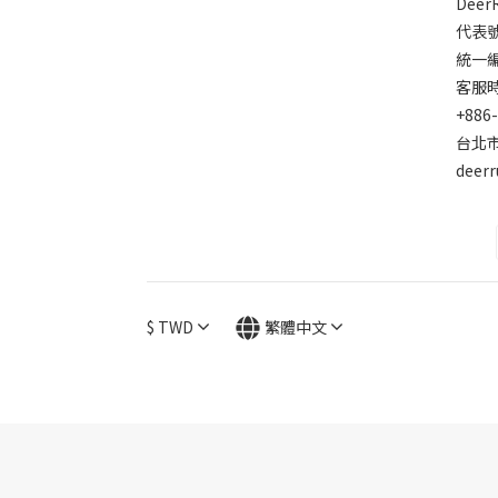
Dee
代表
統一編號
客服時間
+886
台北市
deer
$
TWD
繁體中文