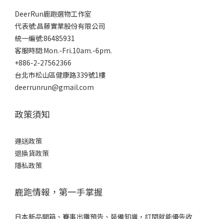
DeerRun鹿跑選物工作室
代表號:昌藤實業股份有限公司
統一編號:86485931
客服時間:Mon.-Fri.10am.-6pm.
+886-2-27562366
台北市松山區健康路339號1樓
deerrunrun@gmail.com
政策須知
運送政策
退換貨政策
隱私政策
鹿跑情報，第一手掌握
日本新品開箱、賽事出攤預告、裝備知識，訂閱就能優先收