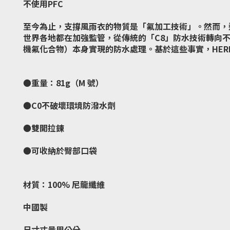
不使用PFC
至今為止，支撐風雨衣的物質是「氟加工技術」。然而，
世界各地都在加強監管，從傳統的「C8」防水技術轉向不
機氟化合物）本身實現的防水處理。基於這些事實，HERE
●重量：81g（M 號）
●C0不破壞環境防潑水劑
●雙開拉鍊
●可收納於臀部口袋
材質：100% 尼龍纖維
中國製
尺寸丈量用公分