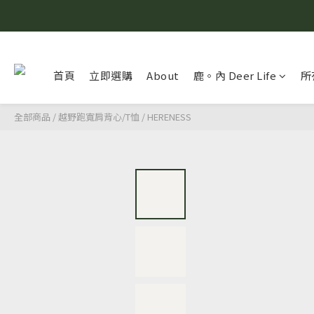
首頁
立即選購
About
鹿。內 Deer Life
所
全部商品
/
越野跑寬肩背心/T恤
/
HERENESS