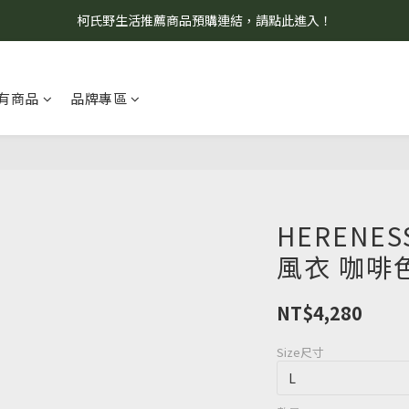
柯氏野生活推薦商品預購連結，請點此進入！
8/7 當天暫停開放工作室。請見諒！
8/7 當天暫停開放工作室。請見諒！
有商品
品牌專區
HERENE
風衣 咖啡
NT$4,280
Size尺寸