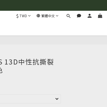
$
TWD
繁體中文
立即購買
SS 13D中性抗撕裂
色