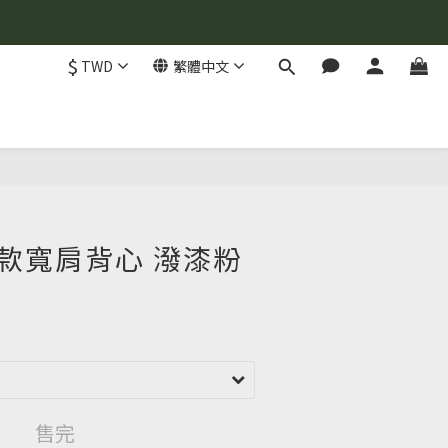
$
TWD
繁體中文
R男款寬肩背心 潑漆粉
售完