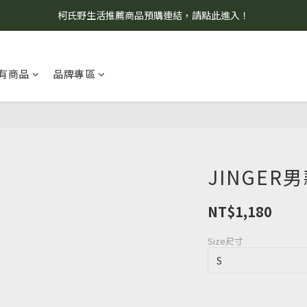
柯氏野生活推薦商品預購連結，請點此進入！
8/7 當天暫停開放工作室。請見諒！
8/7 當天暫停開放工作室。請見諒！
有商品
品牌專區
JINGE
NT$1,180
Size尺寸