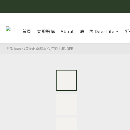
首頁
立即選購
About
鹿。內 Deer Life
所
全部商品
/
越野跑寬肩背心/T恤
/
JINGER