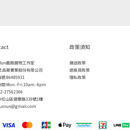
tact
政策須知
rRun鹿跑選物工作室
運送政策
號:昌藤實業股份有限公司
退換貨政策
:86485931
隱私政策
:Mon.-Fri.10am.-6pm.
-2-27562366
松山區健康路339號1樓
runrun@gmail.com