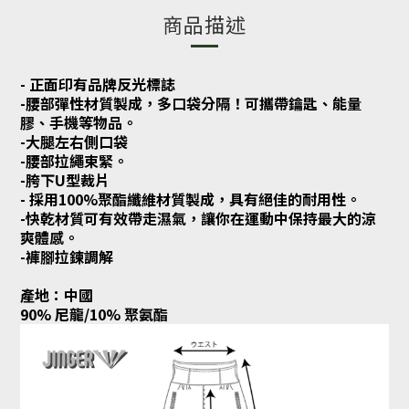
商品描述
- 正面印有品牌反光標誌
-腰部彈性材質製成，多口袋分隔！可攜帶鑰匙、能量
膠、手機等物品。
-大腿左右側口袋
-腰部拉繩束緊。
-胯下U型裁片
- 採用100%聚酯纖維材質製成，具有絕佳的耐用性。
-快乾材質可有效帶走濕氣，讓你在運動中保持最大的涼
爽體感。
-褲腳拉鍊調解
產地：中國
90% 尼龍/10% 聚氨酯