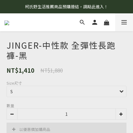
柯氏野生活推薦商品預購連結，請點此進入！
8/7 當天暫停開放工作室。請見諒！
8/7 當天暫停開放工作室。請見諒！
JINGER-中性款 全彈性長跑
褲-黑
NT$1,410
NT$1,880
Size尺寸
數量
以優惠價加購商品