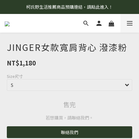
柯氏野生活推薦商品預購連結，請點此進入！
8/7 當天暫停開放工作室。請見諒！
8/7 當天暫停開放工作室。請見諒！
JINGER女款寬肩背心 潑漆粉
NT$1,180
Size尺寸
售完
若想購買，請聯絡我們。
聯絡我們