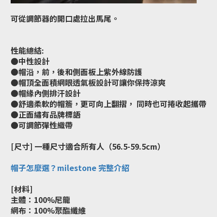
可從調節器的開口處拉出馬尾。
性能總結:
●中性設計
●帽沿，前，後和側面板上紫外線防護
●帽頂全面積網眼透氣板設計可讓你保持涼爽
●帽緣內側排汗設計
●舒適柔軟的帽簷，更可向上翻摺， 同時也可捲收起攜帶
●正面繡有品牌標語
●可調節彈性織帶
[尺寸] 一種尺寸適合所有人（56.5-59.5cm）
帽子怎麼選？milestone 完整介紹
[材料]
主體：100%尼龍
網布：100%聚酯纖維