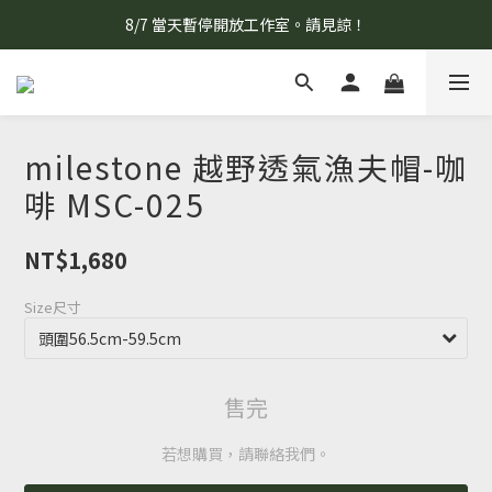
8/7 當天暫停開放工作室。請見諒！
8/7 當天暫停開放工作室。請見諒！
工作室平日開放日期，請點擊此連結。
柯氏野生活推薦商品預購連結，請點此進入！
milestone 越野透氣漁夫帽-咖
8/7 當天暫停開放工作室。請見諒！
啡 MSC-025
NT$1,680
Size尺寸
售完
若想購買，請聯絡我們。