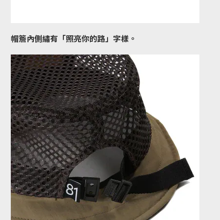
帽簷內側繡有「照亮你的路」字樣。