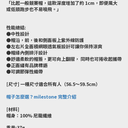
「比起一般競賽帽，這款深度增加了約 1cm，即便風大
或低頭跑步也不易噴飛。」
性能總結:
●中性設計
●帽沿，前，後和側面板上紫外線防護
●左右片全面積網眼透氣板設計可讓你保持涼爽
●帽緣內側排汗設計
●舒適柔軟的帽簷，更可向上翻摺， 同時也可捲收起攜帶
●正面繡有品牌標語
●可調節彈性織帶
[尺寸] 一種尺寸適合所有人（
56.5～59.5cm
）
帽子怎麼選？milestone 完整介紹
[材料]
帽身：100% 尼龍纖維
重量:37g