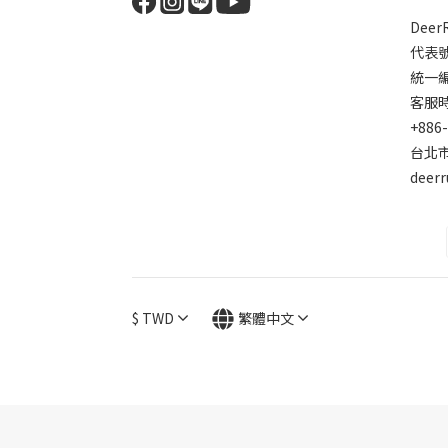
Dee
代表
統一編號
客服時間
+886
台北市
deer
$
TWD
繁體中文