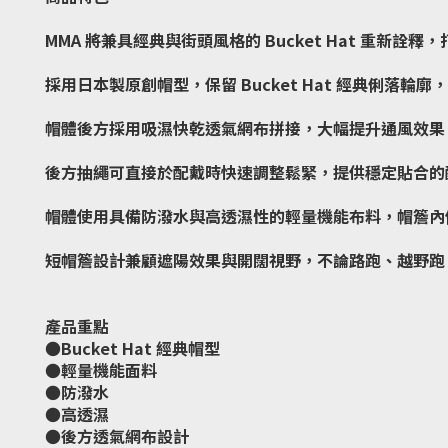
MMA 將兼具經典與街頭風格的 Bucket Hat 重新詮釋，打
採用日本製原創帽型，保留 Bucket Hat 經典俐落輪廓
帽體後方採用吸濕快乾透氣網布拼接，大幅提升通風效果
後方抽繩可直接於配戴時快速調整鬆緊，提供穩定貼合的
帽體使用具備防潑水與高透濕性的輕量機能布料，帽簷內側則印
短帽簷設計兼顧遮陽效果與開闊視野，不論路跑、越野跑
產品重點
●Bucket Hat 經典帽型
●輕量機能面料
●防潑水
●高透濕
●後方透氣網布設計