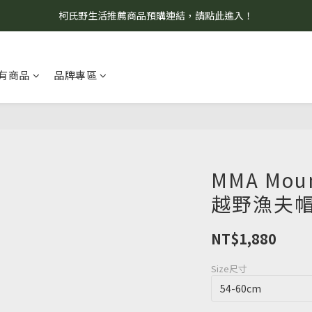
柯氏野生活推薦商品預購連結，請點此進入！
8/7 當天暫停開放工作室。請見諒！
8/7 當天暫停開放工作室。請見諒！
有商品
品牌專區
MMA Moun
越野漁夫帽 
NT$1,880
Size尺寸