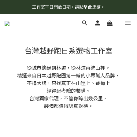
工作室平日開放日期，請點擊此連結。
8/7 當天暫停開放工作室。請見諒！
柯氏野生活推薦商品預購連結，請點此進入！
8/7 當天暫停開放工作室。請見諒！
台灣越野跑日系選物工作室
從城市邊緣到林道，從林道再進山裡。
精選來自日本越野跑圈第一線的小眾職人品牌，
不追大牌，只找真正在山徑上、賽道上
經得起考驗的裝備。
台灣獨家代理，不管你跨出幾公里，
裝備都值得認真對待。