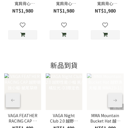
寬肩背心
寬肩背心
寬肩背心
NOSLEEVE
NOSLEEVE
NOSLEEVE
NT$1,980
NT$1,980
NT$1,980
BACKMESH
BACKMESH Sky
BACKMESH
Dusty Pink/霧粉
Blue/天空藍
MOKU/灰
新品到貨
售完
VAGA FEATHER
VAGA Night
MMA Mountain
RACING CAP 越
Club 2.0 越野性
Bucket Hat 越野
野競技小帽-鼠尾
能小帽 黑/橘反
漁夫帽 黑