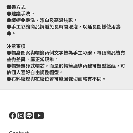
保養方式
●建議手洗。
●請避免機洗、漂白及高溫烘乾。
●手工彩繪商品請避免長時間浸泡，以延長圖樣使用壽
命。
注意事項
●帽身圖案與帽簷內側文字皆為手工彩繪，每頂商品皆有
些微差異，屬正常現象。
●帽簷無硬式帽芯，而是於帽簷邊緣內建可塑型鐵絲，可
依個人喜好自由調整帽型。
●布料紋理與花紋位置可能因裁切而略有不同。
Contact