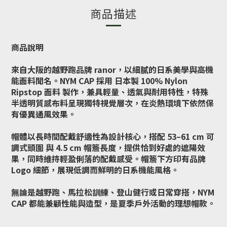
商品描述
商品說明
來自大阪的越野跑品牌 ranor，以細膩的日系美學與高機
能面料聞名。NYM CAP 採用 日本製 100% Nylon
Ripstop 面料 製作，兼具輕量、透氣與耐用特性，特殊
半透明質感布料呈現獨特視覺層次，在炎熱環境下依然保
有優異通風效果。
帽體以長時間配戴舒適性為設計核心，搭配 53–61 cm 可
調式頭圍 與 4.5 cm 帽簷長度，提供恰到好處的遮陽效
果，同時維持輕盈俐落的配戴感受。帽簷下方印有品牌
Logo 細節，展現低調而鮮明的日系機能風格。
無論是越野跑、馬拉松訓練、登山健行或日常穿搭，NYM
CAP 都能兼顧性能與造型，是夏季戶外活動的理想帽款。