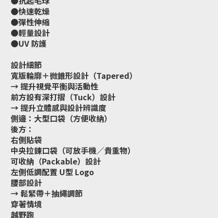
●抗起毛球
●快速乾燥
●彈性伸縮
●輕量設計
●UV 防護
設計細節
寬版輪廓＋微錐形設計（Tapered）
→ 提升視覺平衡與活動性
前方設有深打摺（Tuck）設計
→ 提升立體感與設計辨識度
側邊：大型口袋（方便收納）
後方：
右側貼袋
中央拉鍊口袋（可放手機／貴重物）
可收納（Packable）設計
左側低調配置 U型 Logo
腰部設計
→ 鬆緊帶＋抽繩調節
穿著情境
越野跑