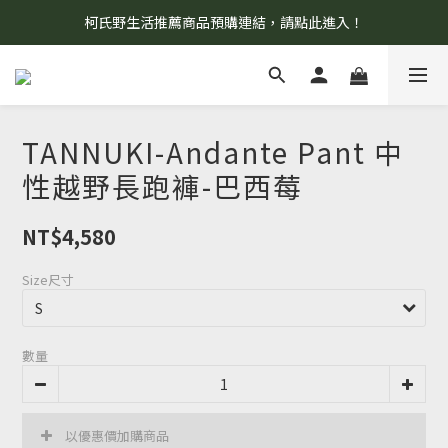
柯氏野生活推薦商品預購連結，請點此進入！
8/7 當天暫停開放工作室。請見諒！
8/7 當天暫停開放工作室。請見諒！
TANNUKI-Andante Pant 中
性越野長跑褲-巴西莓
NT$4,580
Size尺寸
數量
以優惠價加購商品