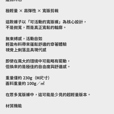
極輕量 × 高彈性 × 寬版剪裁
這款褲子以「可活動的寬版褲」為核心設計，
不是微寬，而是真正寬鬆的輪廓。
無束縛感，活動自如
輕盈布料帶來蓬鬆舒適的穿著體驗
視覺上俐落且具現代感
即使在風大的環境中可能略有擺動，
但換來的是極佳的自由度與舒適感。
重量僅約 230g（M尺寸）
面料重量約 100g／㎡
在眾多寬版褲中，這可能是少見的超輕量版本。
材質機能