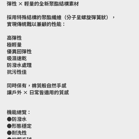
彈性 × 輕量的全新聚酯結構素材
採用特殊結構的聚酯纖維（分子呈螺旋彈簧狀），
實現傳統難以兼顧的性能：
高彈性
極輕量
優異回彈性
吸濕速乾
防潑水處理
抗污性佳
同時保有，
棉質般自然手感
讓戶外 × 日常皆適用的質感
機能總覽：
●防潑水
●形態穩定
●耐洗性