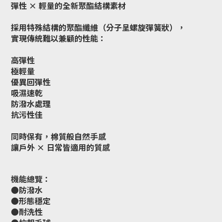
彈性 × 輕量的全新聚酯結構素材
採用特殊結構的聚酯纖維（分子呈螺旋彈簧狀），
實現傳統難以兼顧的性能：
高彈性
極輕量
優異回彈性
吸濕速乾
防潑水處理
抗污性佳
同時保有，
棉質般自然手感
讓戶外 × 日常皆適用的質感
機能總覽：
●防潑水
●形態穩定
●耐洗性