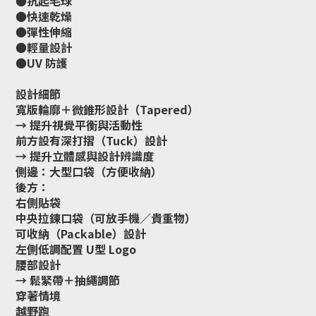
●抗起毛球
●快速乾燥
●彈性伸縮
●輕量設計
●UV 防護
設計細節
寬版輪廓＋微錐形設計（Tapered）
→ 提升視覺平衡與活動性
前方設有深打摺（Tuck）設計
→ 提升立體感與設計辨識度
側邊：大型口袋（方便收納）
後方：
右側貼袋
中央拉鍊口袋（可放手機／貴重物）
可收納（Packable）設計
左側低調配置 U型 Logo
腰部設計
→ 鬆緊帶＋抽繩調節
穿著情境
越野跑