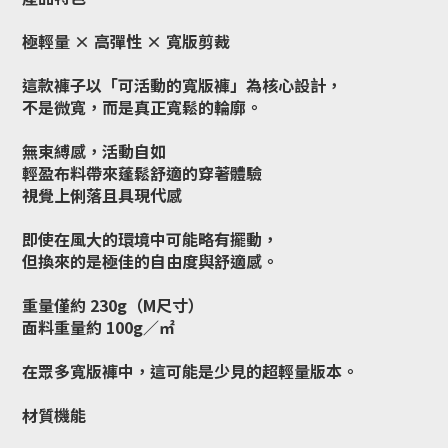
極輕量 × 高彈性 × 寬版剪裁
這款褲子以「可活動的寬版褲」為核心設計，
不是微寬，而是真正寬鬆的輪廓。
無束縛感，活動自如
輕盈布料帶來蓬鬆舒適的穿著體驗
視覺上俐落且具現代感
即使在風大的環境中可能略有擺動，
但換來的是極佳的自由度與舒適感。
重量僅約 230g（M尺寸）
面料重量約 100g／㎡
在眾多寬版褲中，這可能是少見的超輕量版本。
材質機能