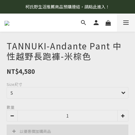
柯氏野生活推薦商品預購連結，請點此進入！
8/7 當天暫停開放工作室。請見諒！
8/7 當天暫停開放工作室。請見諒！
TANNUKI-Andante Pant 中
性越野長跑褲-米棕色
NT$4,580
Size尺寸
數量
以優惠價加購商品