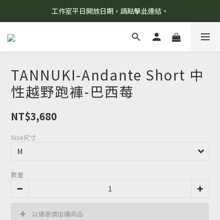
工作室平日開放日期，請點擊此連結。
8/7 當天暫停開放工作室。請見諒！
柯氏野生活推薦商品預購連結，請點此進入！
8/7 當天暫停開放工作室。請見諒！
TANNUKI-Andante Short 中
性越野跑褲-巴西莓
NT$3,680
Size尺寸
數量
以優惠價加購商品