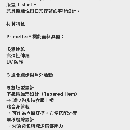
版型 T-shirt。
兼具機能性與日常穿著的平衡設計。
材質特色
Primeflex® 機能面料具備：
吸濕速乾
高彈性伸縮
UV 防護
※適合跑步與戶外活動
原創版型設計
下擺微錐形設計（Tapered Hem）
→ 減少跑步時衣服上捲
略合身剪裁
→ 可作為內層穿搭，方便搭配外套
前移縫線設計
→ 背負背包時減少肩部壓力