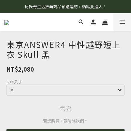
柯氏野生活推薦商品預購連結，請點此進入！
8/7 當天暫停開放工作室。請見諒！
8/7 當天暫停開放工作室。請見諒！
東京ANSWER4 中性越野短上
衣 Skull 黑
NT$2,080
Size尺寸
售完
若想購買，請聯絡我們。