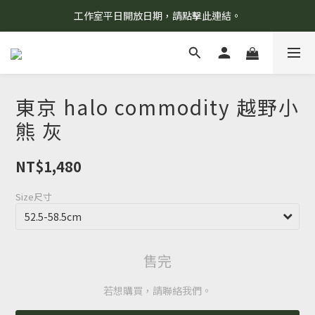
工作室平日開放日期，請點擊此連結。
8/7 當天暫停開放工作室。請見諒！
柯氏野生活推薦商品預購連結，請點此進入！
8/7 當天暫停開放工作室。請見諒！
東京 halo commodity 越野小
熊 灰
NT$1,480
Size尺寸
售完
若想購買，請聯絡我們。