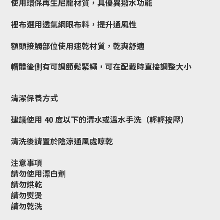
使用環保再生尼龍材質，具優異撥水功能
裡布選用透氣網眼布料，提升通風性
額頭接觸部位使用速乾材質，乾爽舒適
帽體後側有可調節鬆緊繩，可在配戴時直接調整大小
清潔保養方式
建議使用 40 度以下的清水或溫水手洗（輕輕按壓）
清洗後請置於陰涼通風處晾乾
注意事項
請勿使用漂白劑
請勿烘乾
請勿熨燙
請勿乾洗