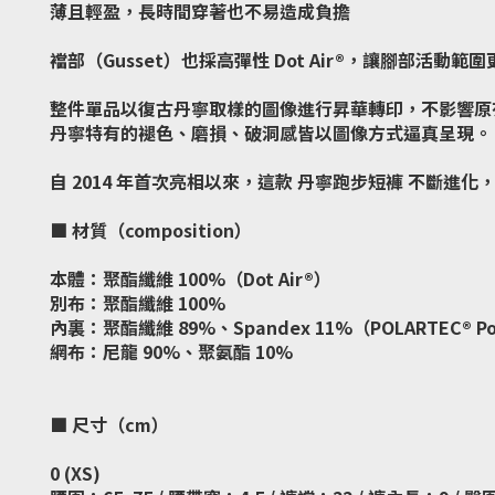
薄且輕盈，長時間穿著也不易造成負擔
襠部（Gusset）也採高彈性 Dot Air®，讓腳部活動範
整件單品以復古丹寧取樣的圖像進行昇華轉印，不影響原
丹寧特有的褪色、磨損、破洞感皆以圖像方式逼真呈現。
自 2014 年首次亮相以來，這款 丹寧跑步短褲 不斷進化
■ 材質（composition）
本體：聚酯纖維 100%（Dot Air®）
別布：聚酯纖維 100%
內裏：聚酯纖維 89%、Spandex 11%（POLARTEC® Po
網布：尼龍 90%、聚氨酯 10%
■ 尺寸（cm）
0 (XS)