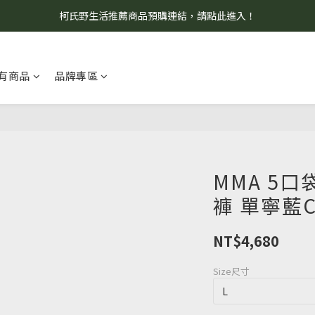
柯氏野生活推薦商品預購連結，請點此進入！
8/7 當天暫停開放工作室。請見諒！
8/7 當天暫停開放工作室。請見諒！
有商品
品牌專區
MMA 5
褲 單寧藍C
NT$4,680
Size尺寸