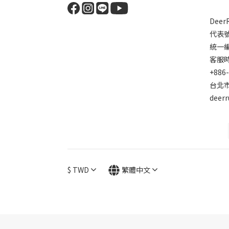
Dee
代表
統一編號
客服時間
+886
台北市
deer
$
TWD
繁體中文