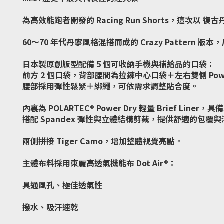
為高效能跑者開發的 Racing Run Shorts，這次以 復古
60～70 年代丹寧風格混搭而成的
Crazy Pattern
版本，
日本製原創版型配備 5 個可收納手機與補給品的口袋：
前方 2 個口袋，背部腰間為拉鍊中心口袋＋左右雙側 Pow
腰部採用彈性鬆緊＋綁繩，可依需求調整貼合度。
內裏為 POLARTEC® Power Dry 輕量 Brief Li
搭配 Spandex 彈性與立體結構剪裁，提供舒適的包覆
兩側拼接 Tiger Camo，增加整體視覺亮點。
主體布料採用東麗高透氣機能布 Dot Air®：
具通風孔、極佳透氣性
撥水、吸汗速乾