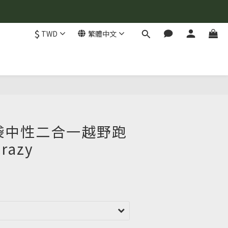
$
TWD
繁體中文
口袋中性二合一越野跑
razy