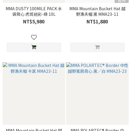
售完
MMA DUSTY 100MILE PACK 水
MMA Mountain Bucket Hat 越
袋背心 虎斑迷彩-綠 10L
野漁夫帽 黑 MMA23-11
NT$5,980
NT$1,880
MMA Mountain Bucket Hat 越
MMA POLARTEC® Border 中