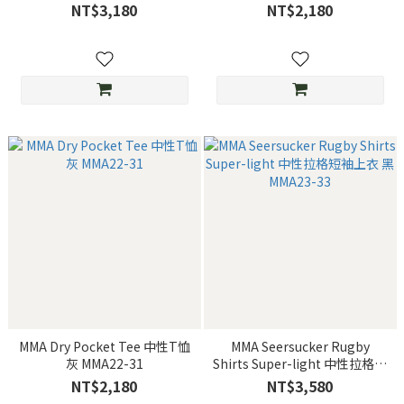
MMA23-23
NT$3,180
NT$2,180
MMA Dry Pocket Tee 中性T恤
MMA Seersucker Rugby
灰 MMA22-31
Shirts Super-light 中性拉格短
袖上衣 黑 MMA23-33
NT$2,180
NT$3,580