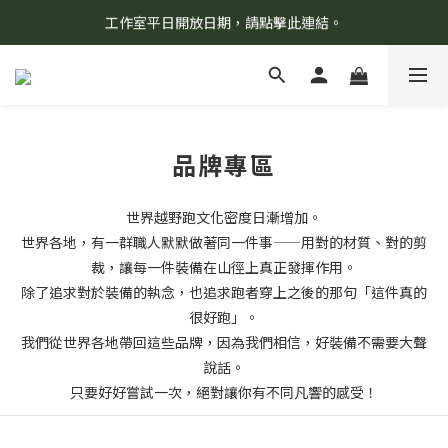
工作室平日開放日期，請點擊此連結。
8/7 當天暫停開放工作室。請見諒！
柯氏野生活推薦商品預購連結，請點此進入！
8/7 當天暫停開放工作室。請見諒！
品牌專區
世界越野跑文化密度日漸增加。
世界各地，有一群職人默默做著同一件事——用對的材質、對的剪
裁，讓每一件裝備在山徑上真正發揮作用。
除了追求對於裝備的執念，也追求跑者穿上之後的那句「這件真的
很好跑」。
我們從世界各地帶回這些品牌，因為我們相信，好裝備不需要大聲
說話。
只要好好嘗試一次，絕對讓你有不同凡響的感受！