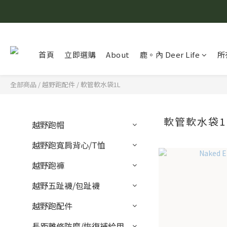
首頁
立即選購
About
鹿。內 Deer Life
所
全部商品
/
越野跑配件
/
軟管軟水袋1L
軟管軟水袋1
越野跑帽
越野跑寬肩背心/T恤
越野跑褲
越野五趾襪/包趾襪
越野跑配件
長距離修防磨/恢復補給用