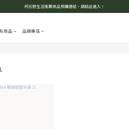
柯氏野生活推薦商品預購連結，請點此進入！
8/7 當天暫停開放工作室。請見諒！
8/7 當天暫停開放工作室。請見諒！
有商品
品牌專區
L