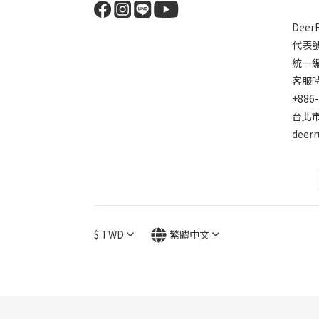
Dee
代表
統一編號
客服時間
+886
台北市
deer
$
TWD
繁體中文