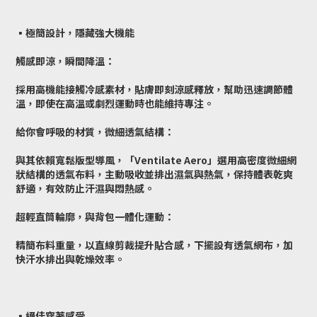
▪️極簡設計，隱藏強大機能
觸感即涼，瞬間降溫：
採用高機能接觸冷感素材，貼膚即刻涼感釋放，幫助迅速調節體
溫，即使在高溫或劇烈運動時也能維持專注。
給你會呼吸的材質，微細透氣結構：
與其依賴寬鬆版型導風，「Ventilate Aero」選用高密度微細網
狀結構的透氣布料，主動吸收並排出濕氣與熱氣，保持體表乾爽
舒適，有效防止汗濕與悶熱感。
超輕直筒輪廓，與背包一體化運動：
精簡布料重量，以直線剪裁提升貼合感，下擺設有透氣網布，加
快汗水排出與乾燥效率。
▪️絕佳穿著感受