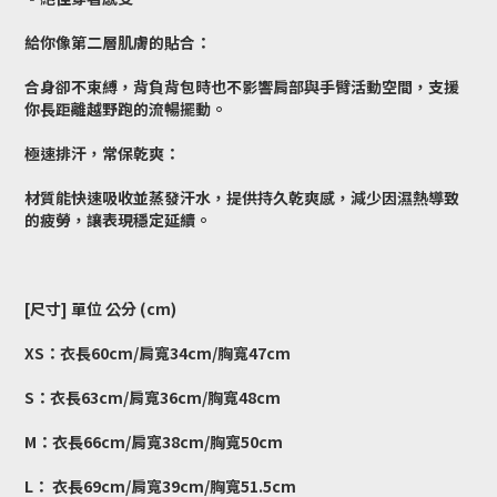
給你像第二層肌膚的貼合：
合身卻不束縛，背負背包時也不影響肩部與手臂活動空間，支援
你長距離越野跑的流暢擺動。
極速排汗，常保乾爽：
材質能快速吸收並蒸發汗水，提供持久乾爽感，減少因濕熱導致
的疲勞，讓表現穩定延續。
[尺寸] 單位 公分 (cm)
XS：衣長60cm/肩寬34cm/胸寬47cm
S：衣長63cm/肩寬36cm/胸寬48cm
M：衣長66cm/肩寬38cm/胸寬50cm
L： 衣長69cm/肩寬39cm/胸寬51.5cm