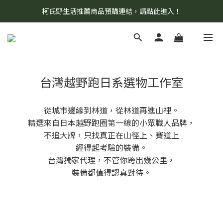
柯氏野生活推薦商品預購連結，請點此進入！
8/7 當天暫停開放工作室。請見諒！
8/7 當天暫停開放工作室。請見諒！
台灣越野跑日系選物工作室
從城市邊緣到林道，從林道再進山裡。
精選來自日本越野跑圈第一線的小眾職人品牌，
不追大牌，只找真正在山徑上、賽道上
經得起考驗的裝備。
台灣獨家代理，不管你跨出幾公里，
裝備都值得認真對待。