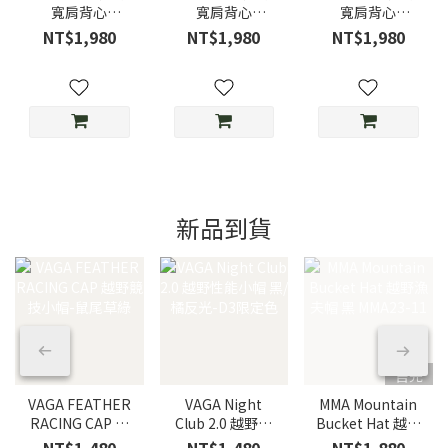
寬肩背心
寬肩背心
寬肩背心
NOSLEEVE
NOSLEEVE
NOSLEEVE
NT$1,980
NT$1,980
NT$1,980
BACKMESH
BACKMESH Sky
BACKMESH
Dusty Pink/霧粉
Blue/天空藍
MOKU/灰
新品到貨
售完
VAGA FEATHER
VAGA Night
MMA Mountain
RACING CAP 越
Club 2.0 越野性
Bucket Hat 越野
野競技小帽-鼠尾
能小帽 黑/橘反
漁夫帽 黑