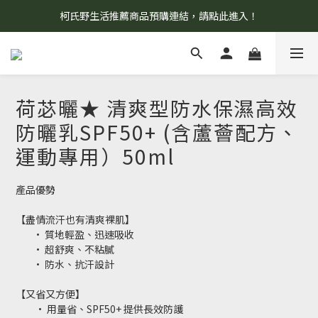
柯氏野生活推薦商品預購連結，請點此進入！
8/7 當天暫停開放工作室。請見諒！
8/7 當天暫停開放工作室。請見諒！
荷苾曬★ 清爽型防水保濕高效
防曬乳SPF50+ (含蘆薈配方、
運動專用）50ml
產品優勢
【盡情流汗也有清爽裸肌】
	• 質地輕盈、迅速吸收
        • 超舒爽、不粘膩
	• 防水、抗汗設計
【又省又方便】
         • 用量省、SPF50+ 提供長效防護