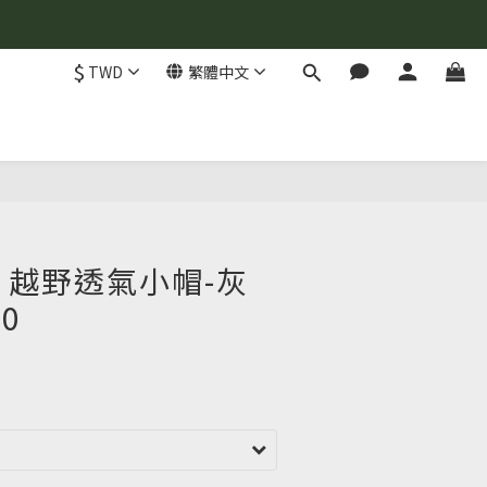
$
TWD
繁體中文
立即購買
one 越野透氣小帽-灰
10