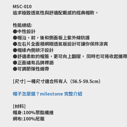
MSC-010
追求極致透氣性與舒適配戴感的經典帽款。
性能總結:
●中性設計
●帽沿，前，後和側面板上紫外線防護
●左右片全面積網眼透氣板設計可讓你保持涼爽
●帽緣內側排汗設計
●舒適柔軟的帽簷，更可向上翻摺， 同時也可捲收起攜
●正面繡有品牌標語
●可調節彈性織帶
[尺寸] 一種尺寸適合所有人（56.5-59.5cm）
帽子怎麼選？milestone 完整介紹
[材料]
帽身:100%聚酯纖維
網布:100%尼龍