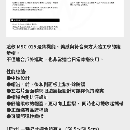
這款 MSC-015 是集機能、美感與符合東方人體工學的跑
步帽，
不僅適合戶外運動，也非常適合日常穿搭使用。
性能總結:
●中性設計
●帽沿，前，後和側面板上紫外線防護
●左右片全面積網眼透氣板設計可讓你保持涼爽
●帽緣內側排汗設計
●舒適柔軟的帽簷，更可向上翻摺， 同時也可捲收起攜帶
●正面繡有品牌標語
●可調節彈性織帶
[尺寸] 一種尺寸適合所有人（
56.5～59.5cm
）