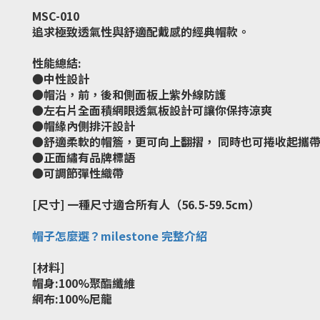
MSC-010
追求極致透氣性與舒適配戴感的經典帽款。
性能總結:
●中性設計
●帽沿，前，後和側面板上紫外線防護
●左右片全面積網眼透氣板設計可讓你保持涼爽
●帽緣內側排汗設計
●舒適柔軟的帽簷，更可向上翻摺， 同時也可捲收起攜
●正面繡有品牌標語
●可調節彈性織帶
[尺寸] 一種尺寸適合所有人（56.5-59.5cm）
帽子怎麼選？milestone 完整介紹
[材料]
帽身:100%聚酯纖維
網布:100%尼龍