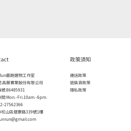
tact
政策須知
rRun鹿跑選物工作室
運送政策
號:昌藤實業股份有限公司
退換貨政策
:86485931
隱私政策
:Mon.-Fri.10am.-6pm.
-2-27562366
松山區健康路339號1樓
runrun@gmail.com