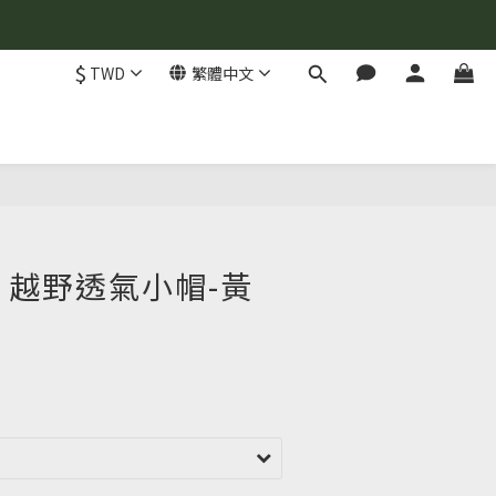
$
TWD
繁體中文
立即購買
one 越野透氣小帽-黃