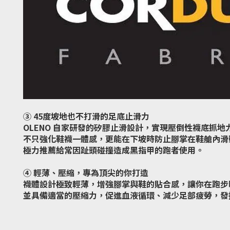
③ 45度坡地也不打滑的足底止滑力
OLENO 自家研發的矽膠止滑設計，實現壓倒性襪底抓地
不只強化鞋襪一體感，更能在下坡時防止腳掌在鞋艙內滑
極力推薦給常因趾頭碰撞造成黑指甲的跑者使用。
④ 輕薄、壓縮，專為頂尖的你打造
襪體設計極致輕薄，增強腳掌與鞋的貼合感，讓你在跑步
並具備適當的壓縮力，促進血液循環、減少足部疲勞，發