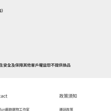
酯）
生安全及保障其他客戶權益恕不提供換品
tact
政策須知
rRun鹿跑選物工作室
運送政策