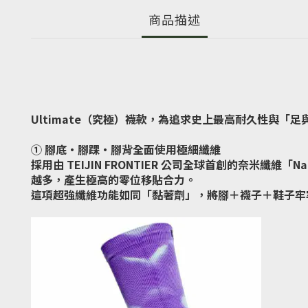
商品描述
Ultimate（究極）襪款，為追求史上最高耐久性與「
① 腳底・腳踝・腳背全面使用極細纖維
採用由 TEIJIN FRONTIER 公司全球首創的奈米纖
越多，產生極高的零位移貼合力。
這項超強纖維功能如同「黏著劑」，將腳＋襪子＋鞋子牢