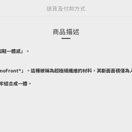
送貨及付款方式
商品描述
足與鞋一體感」。
維「NanoFront®」。這種被稱為超極細纖維的材料，其斷面面積
牢結合成一體。