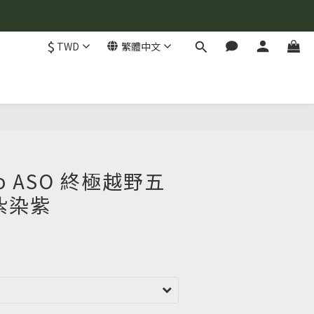
$
TWD
繁體中文
立即購買
no ASO 終極越野五
紮染紫