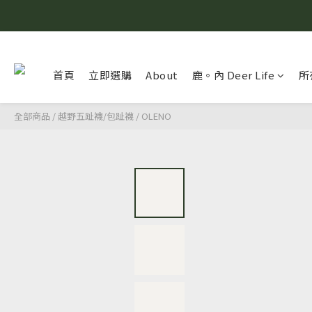
首頁
立即選購
About
鹿。內 Deer Life
所
全部商品
/
越野五趾襪/包趾襪
/
OLENO