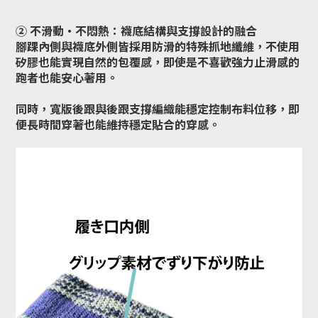
② 不滑動・不悶熱：襪底結構與支撐設計的融合
腳踝內側與襪底外側皆採用防滑的特殊抓地纖維，不使用
矽膠也能實現自然的包覆感，即使是不喜歡強力止滑感的
跑者也能安心著用。
同時，寬版後跟與後跟支撐編織能穩定控制布料位移，即
便長時間穿著也能維持穩定貼合的穿感。