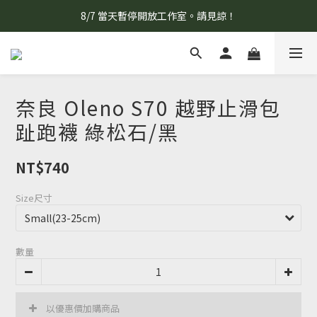
8/7 當天暫停開放工作室。請見諒！
8/7 當天暫停開放工作室。請見諒！
工作室平日開放日期，請點擊此連結。
柯氏野生活推薦商品預購連結，請點此進入！
奈良 Oleno S70 越野止滑包
8/7 當天暫停開放工作室。請見諒！
趾跑襪 綠松石/黑
NT$740
Size尺寸
數量
以優惠價加購商品