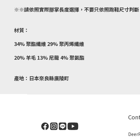
※※請依照實際腳掌長度選擇，不要只依照跑鞋尺寸判斷
材質：
34% 聚酯纖維
29% 聚丙烯纖維
20% 羊毛
13% 尼龍
4% 聚氨酯
產地：
日本奈良縣廣陵町
Con
Dee