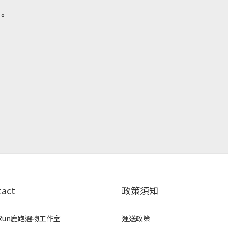
。
tact
政策須知
rRun鹿跑選物工作室
運送政策