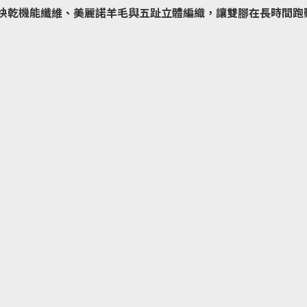
吸水快乾機能纖維、美麗諾羊毛與五趾立體編織，讓雙腳在長時間