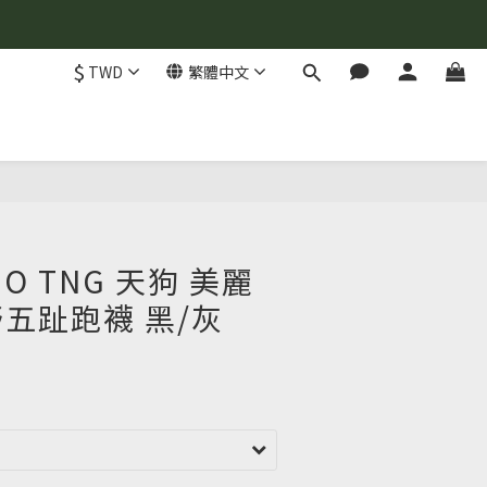
$
TWD
繁體中文
NO TNG 天狗 美麗
五趾跑襪 黑/灰