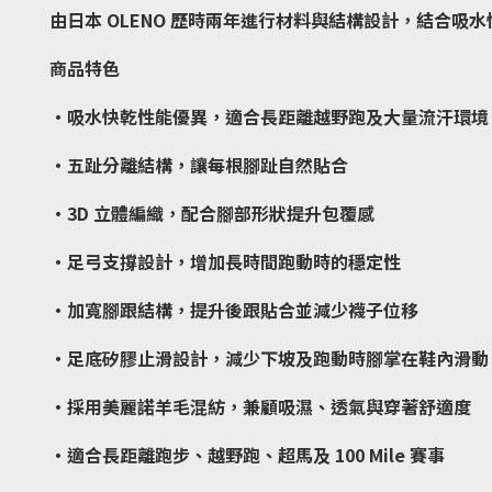
由日本 OLENO 歷時兩年進行材料與結構設計，結合
商品特色
・吸水快乾性能優異，適合長距離越野跑及大量流汗環境
・五趾分離結構，讓每根腳趾自然貼合
・3D 立體編織，配合腳部形狀提升包覆感
・足弓支撐設計，增加長時間跑動時的穩定性
・加寬腳跟結構，提升後跟貼合並減少襪子位移
・足底矽膠止滑設計，減少下坡及跑動時腳掌在鞋內滑動
・採用美麗諾羊毛混紡，兼顧吸濕、透氣與穿著舒適度
・適合長距離跑步、越野跑、超馬及 100 Mile 賽事