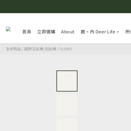
首頁
立即選購
About
鹿。內 Deer Life
所
全部商品
/
越野五趾襪/包趾襪
/
OLENO