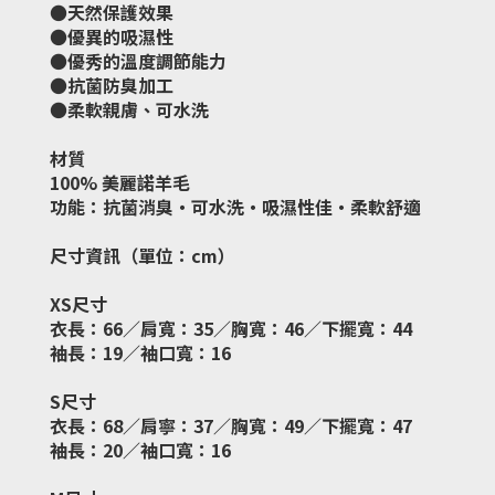
●天然保護效果
●優異的吸濕性
●優秀的溫度調節能力
●抗菌防臭加工
●柔軟親膚、可水洗
材質
100% 美麗諾羊毛
功能：抗菌消臭・可水洗・吸濕性佳・柔軟舒適
尺寸資訊（單位：cm）
XS尺寸
衣長：66／肩寬：35／胸寬：46／下擺寬：44
袖長：19／袖口寬：16
S尺寸
衣長：68／肩寧：37／胸寬：49／下擺寬：47
袖長：20／袖口寬：16