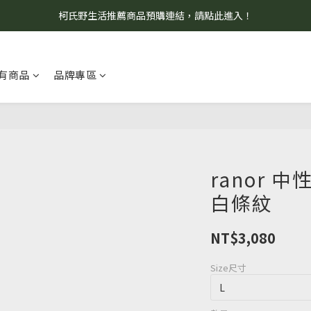
柯氏野生活推薦商品預購連結，請點此進入！
8/7 當天暫停開放工作室。請見諒！
8/7 當天暫停開放工作室。請見諒！
有商品
品牌專區
ranor 
白條紋
NT$3,080
Size尺寸