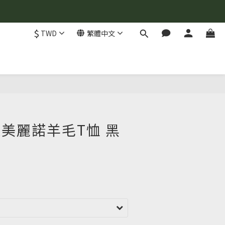
$
TWD
繁體中文
立即購買
中性美麗諾羊毛T恤 黑