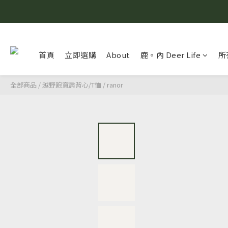
首頁
立即選購
About
鹿。內 Deer Life
所
全部商品
/
越野跑寬肩背心/T恤
/
ranor