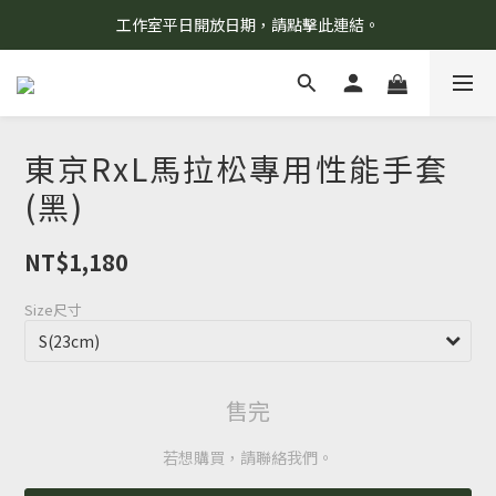
工作室平日開放日期，請點擊此連結。
8/7 當天暫停開放工作室。請見諒！
柯氏野生活推薦商品預購連結，請點此進入！
8/7 當天暫停開放工作室。請見諒！
東京RxL馬拉松專用性能手套
(黑)
NT$1,180
Size尺寸
售完
若想購買，請聯絡我們。