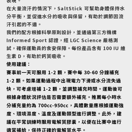
表現。
在大量流汗的情況下，SaltStick 可幫助身體保持水
分平衡，並促進水分的吸收與保留，有助於調節因流
汗引起的不適。
我們的配方根據科學原則設計，並通過第三方機構
Informed Sport 認證，經 LGC Science 嚴格測
試，確保運動員的食安保障。每份產品含有 100 IU 維
生素 D，有助於鈣質吸收。
使用建議：
賽事前一天可服用 1-2 顆，賽中每 30-60 分鐘補充
1-2 顆。如果運動過程中出現電力下滑或水分流失過
快，可考慮增補 1-2 顆，並調整補充時間。運動後可
根據身體狀況評估是否需要額外補充。推薦每小時水
分補充量約為 700cc-950cc，具體數量應根據運動強
度、環境濕度、溫度及運動類型進行調整。此外，建
議在平常訓練時服用電解質膠囊，以便在比賽中進行
適當補給，保持正確的電解質水平。