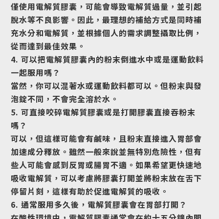
僅使用電解質膠囊，可能會導致電解質過量，並引起
脫水等不良影響。因此，最理想的補給方式是同時補
充水分和電解質，並根據個人的需求調整攝取比例，
從而達到最佳效果。
4. 可以把電解質膠囊內的粉末倒進水中或是運動飲料
一起服用嗎？
當然，你可以混著水或運動飲料都可以。但粉末與發
泡錠不同，不會完全溶於水。
5. 可直接咬碎電解質膠囊或是打開膠囊直接吞粉末
嗎？
可以，但這樣可能會有鹹味，且粉末直接進入胃部會
加速成分釋放。雖然一般來說並無特別危險性，但有
些人可能會感到反胃或腸胃不適。如果希望更快速地
吸收電解質，可以考慮將膠囊打開並將粉末放在舌下
停留片刻，這樣有助於促進電解質的吸收。
6. 通常服用多久後，電解質膠囊會在胃部打開？
在酸性環境中，電解質膠囊通常會在約十五分鐘內開