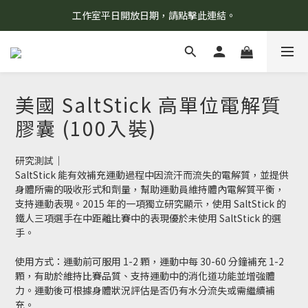
工作室平日開放日期，請點擊此連結。
8/7 當天暫停開放工作室。請見諒！
柯氏野生活推薦商品預購連結，請點此進入！
8/7 當天暫停開放工作室。請見諒！
美國 SaltStick 高單位電解質
膠囊 (100入裝)
研究測試｜
SaltStick 能有效補充運動過程中因流汗而流失的電解質，並提供
身體所需的吸收形式和劑量，幫助運動員維持體內電解質平衡，
支持運動表現。2015 年的一項獨立研究顯示，使用 SaltStick 的
鐵人三項選手在中距離比賽中的表現優於未使用 SaltStick 的選
手。
使用方式：運動前可服用 1-2 顆，運動中每 30-60 分鐘補充 1-2 
顆，有助於維持比賽品質、支持運動中的消化道功能並增強體
力。運動後可根據身體狀況評估是否仍有水分流失或需繼續補
充。