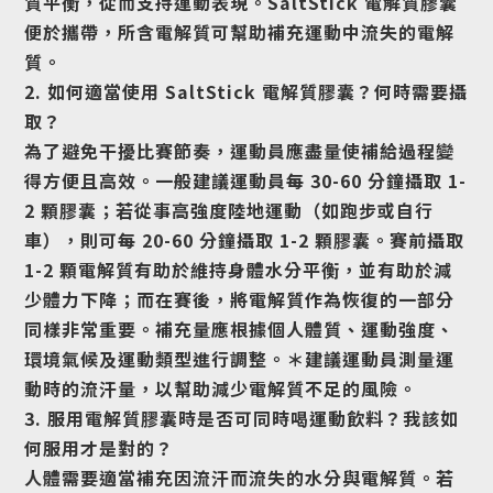
質平衡，從而支持運動表現。SaltStick 電解質膠囊
便於攜帶，所含電解質可幫助補充運動中流失的電解
質。
2. 如何適當使用 SaltStick 電解質膠囊？何時需要攝
取？
為了避免干擾比賽節奏，運動員應盡量使補給過程變
得方便且高效。一般建議運動員每 30-60 分鐘攝取 1-
2 顆膠囊；若從事高強度陸地運動（如跑步或自行
車），則可每 20-60 分鐘攝取 1-2 顆膠囊。賽前攝取
1-2 顆電解質有助於維持身體水分平衡，並有助於減
少體力下降；而在賽後，將電解質作為恢復的一部分
同樣非常重要。補充量應根據個人體質、運動強度、
環境氣候及運動類型進行調整。＊建議運動員測量運
動時的流汗量，以幫助減少電解質不足的風險。
3. 服用電解質膠囊時是否可同時喝運動飲料？我該如
何服用才是對的？
人體需要適當補充因流汗而流失的水分與電解質。若