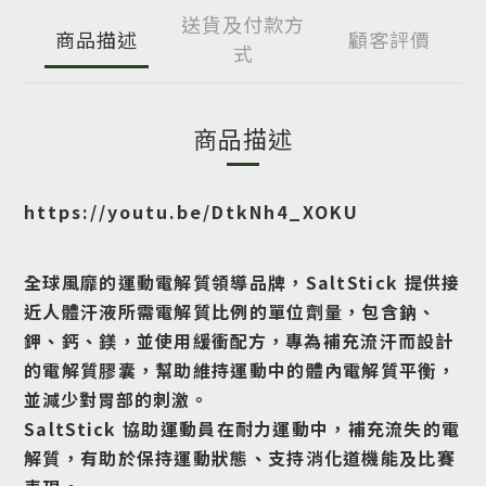
送貨及付款方
商品描述
顧客評價
式
商品描述
https://youtu.be/DtkNh4_XOKU
全球風靡的運動電解質領導品牌
，
SaltStick 提供接
近人體汗液所需電解質比例的單位劑量，包含鈉、
鉀、鈣、鎂，並使用
緩衝配方
，專為補充流汗而設計
的電解質膠囊，幫助維持運動中的體內電解質平衡，
並
減少對胃部的刺激
。
SaltStick 協助運動員在耐力運動中，補充流失的電
解質，有助於保持運動狀態、支持消化道機能及比賽