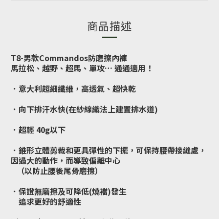
商品描述
T8-男款Commandos防磨擦內褲
馬拉松、越野、超馬、單攻… 通通適用！
．意大利超細纖維，高透氣、超快乾
．向下排汗水快(在紗線織法上建置排水道)
．超輕 40g以下
．
錐形立體剪裁和更具彈性的下擺，可保持腰帶接縫處，
因過大的動作，而導致偏離中心
（以防止腰後尾骨磨擦）
．保證無磨擦及可降低(燒襠)發生
追求更好的舒適性