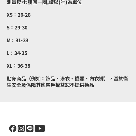
測量尺寸:腰圍一圈,請以(吋)為單位
XS：26-28
S：29-30
M：31-33
L：34-35
XL：36-38
貼身商品（例如：飾品、泳衣、襪類、內衣褲），基於衛
生安全及保障其他客戶權益恕不提供換品