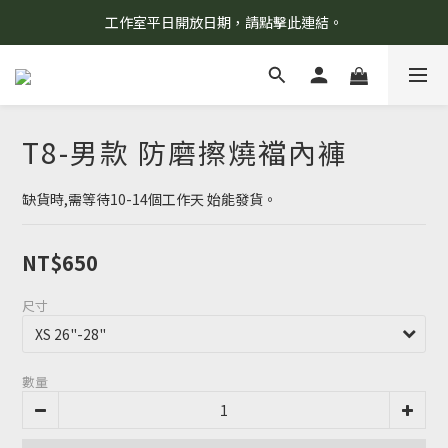
工作室平日開放日期，請點擊此連結。
8/7 當天暫停開放工作室。請見諒！
柯氏野生活推薦商品預購連結，請點此進入！
8/7 當天暫停開放工作室。請見諒！
T8-男款 防磨擦燒襠內褲
缺貨時,需等待10-14個工作天 始能發貨。
NT$650
尺寸
數量