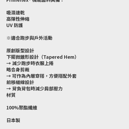
吸濕速乾
高彈性伸縮
UV 防護
※適合跑步與戶外活動
原創版型設計
下擺微錐形設計（Tapered Hem）
→ 減少跑步時衣服上捲
略合身剪裁
→ 可作為內層穿搭，方便搭配外套
前移縫線設計
→ 背負背包時減少肩部壓力
材質
100%聚酯纖維
日本製