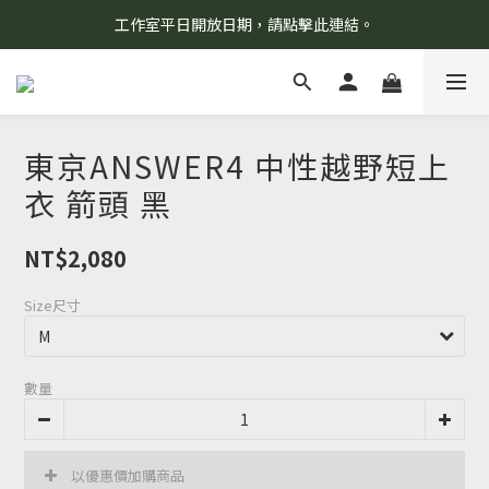
工作室平日開放日期，請點擊此連結。
8/7 當天暫停開放工作室。請見諒！
柯氏野生活推薦商品預購連結，請點此進入！
8/7 當天暫停開放工作室。請見諒！
東京ANSWER4 中性越野短上
衣 箭頭 黑
NT$2,080
Size尺寸
數量
以優惠價加購商品