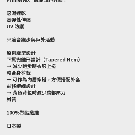
吸濕速乾
高彈性伸縮
UV 防護
※適合跑步與戶外活動
原創版型設計
下擺微錐形設計（Tapered Hem）
→ 減少跑步時衣服上捲
略合身剪裁
→ 可作為內層穿搭，方便搭配外套
前移縫線設計
→ 背負背包時減少肩部壓力
材質
100%聚酯纖維
日本製