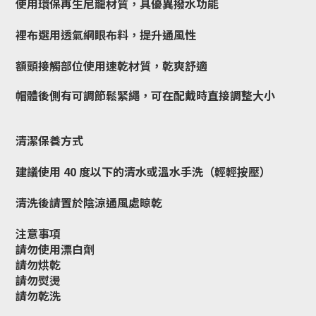
使用環保再生尼龍材質，具優異撥水功能
裡布選用透氣網眼布料，提升通風性
額頭接觸部位使用速乾材質，乾爽舒適
帽體後側有可調節鬆緊繩，可在配戴時直接調整大小
清潔保養方式
建議使用 40 度以下的清水或溫水手洗（輕輕按壓）
清洗後請置於陰涼通風處晾乾
注意事項
請勿使用漂白劑
請勿烘乾
請勿熨燙
請勿乾洗