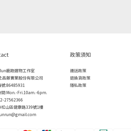
tact
政策須知
rRun鹿跑選物工作室
運送政策
號:昌藤實業股份有限公司
退換貨政策
:86485931
隱私政策
:Mon.-Fri.10am.-6pm.
-2-27562366
松山區健康路339號1樓
runrun@gmail.com