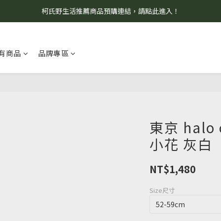
柯氏野生活推薦商品預購連結，請點此進入！
8/7 當天暫停開放工作室。請見諒！
8/7 當天暫停開放工作室。請見諒！
有商品
品牌專區
東京 halo
小花 灰白
NT$1,480
Size尺寸