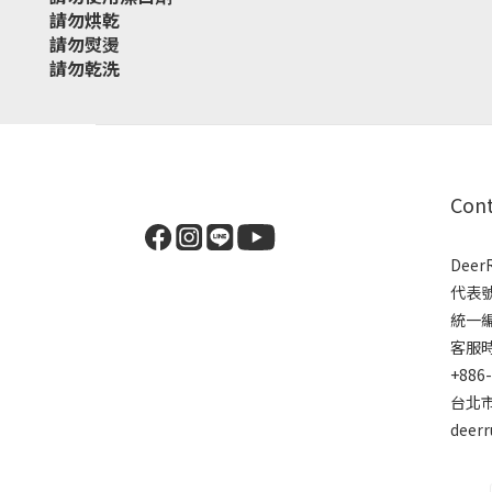
請勿烘乾
請勿熨燙
請勿乾洗
Con
Dee
代表
統一編號
客服時間
+886
台北市
deer