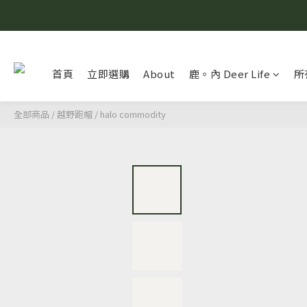
首頁
立即選購
About
鹿。內 Deer Life
所
全部商品
/
越野跑帽
/
halo commodity