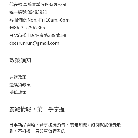
代表號:昌藤實業股份有限公司
統一編號:86485931
客服時間:Mon.-Fri.10am.-6pm.
+886-2-27562366
台北市松山區健康路339號1樓
deerrunrun@gmail.com
政策須知
運送政策
退換貨政策
隱私政策
鹿跑情報，第一手掌握
日本新品開箱、賽事出攤預告、裝備知識，訂閱就能優先收
到。不打擾，只分享值得看的